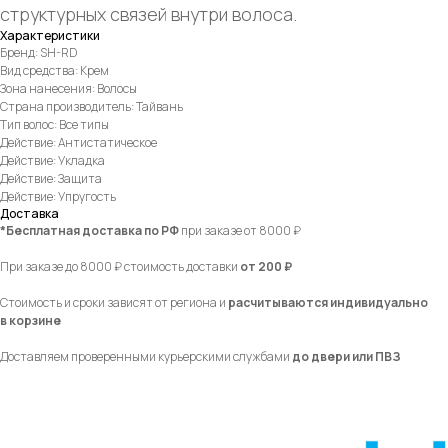
структурных связей внутри волоса.
Характеристики
Бренд: SH-RD
Вид средства: Крем
Зона нанесения: Волосы
Страна производитель: Тайвань
Тип волос: Все типы
Действие: Антистатическое
Действие: Укладка
Действие: Защита
Действие: Упругость
Доставка
*Бесплатная доставка по РФ
при заказе от 8000 ₽
При заказе до 8000 ₽ стоимость доставки
от 200 ₽
Стоимость и сроки зависят от региона и
расчитываются индивидуально
в корзине
Доставляем проверенными курьерскими службами
до двери или ПВЗ